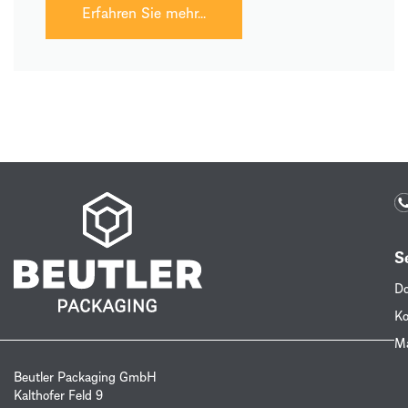
Erfahren Sie mehr...
S
Do
Ko
Ma
Beutler Packaging GmbH
Kalthofer Feld 9