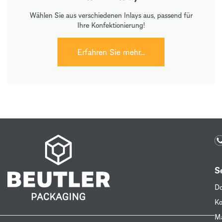
Wählen Sie aus verschiedenen Inlays aus, passend für
Ihre Konfektionierung!
Erfahren Sie mehr...
S
Do
Ko
Ma