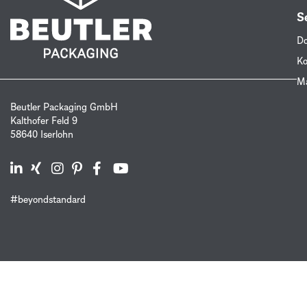
S
Do
Ko
Ma
Beutler Packaging GmbH
Kalthofer Feld 9
58640 Iserlohn
#beyondstandard